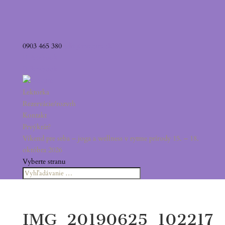
0903 465 380
edit@mayura.sk
Facebook
Facebook
Lektorka
Rezervácie/rozvrh
Kontakt
Prvýkrát?
Víkend pre seba – joga a wellness v rytme prírody 15. – 18.
októbra 2026
Vyberte stranu
IMG_20190625_102217