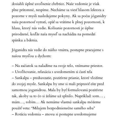
dosiahli úplné uvoľnenie chrbtice. Naše vedomie je však
plne prítomné, nespíme. Necháme sa viesť hlasom lektora a
pozorne v mysli nasledujeme pokyny. Ak sa počas jóganidry
naša pozornosť vytratí, opäť sa vrátime k plnej pozornosti, k
hlasu, ktorý nás vedie. Kolísanie pozornosti je úplne
prirodzené, keďže naša myseľ sa nachádza na pomedzí
spánku a bdenia.
Jóganidra nás vedie do nášho vnútra, postupne pracujeme s
našou mysľou a dychom:
– Na začiatok sa naladíme na svoje telo, vnímame priestor.
– Uvoľňovanie, relaxácia s uvedomením si častí tela
– Sankalpa – predsavzatie, pozitívne prianie, ktoré vložíme
do svojej mysle. Sankalpu by sme si mali pripraviť ešte pred
samotnou joganidrou. Mala by byť formulovaná pozitívne
tak, akoby sa to čo si želáme už splnilo. Napríklad: som… ,
mám…, robím… Ak nemáme vlastnú sankalpu môžeme
použiť vetu: “Milujem bezpodmienečne samého seba”
– Rotácia vedomia – znovu si postupne uvedomujeme