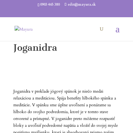
0903 465 380
edit@mayura.sk
Joganidra
Joganidra v preklade jógový spánok je niečo medzi
relaxáciou a meditáciou. Spája benefity hlbokého spánku a
meditácie. V spánku sme úplne uvoľnení a ponárame sa
hlboko do svojho podvedomia, ktoré je v tomto stave
otvorené a prístupné. V joganidre preto môžeme rozpustiť
bloky a uvoľniť podvedomé napätia a vložiť do svojej mysle
pozitívnu myšlienku, ktorá je absorbovaná priamo našim