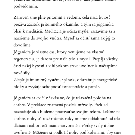
podvedomím.
Zároveň sme plne prítomní a vedomí, celá naša bytosť
prežíva zážitok prítomného okamihu a tým sa jóganidra
blíži k meditácii. Meditácia je očista mysle, zastavíme sa a
nazrieme do svojho vnútra. Myseľ sa očistí sama ak jej to
dovolíme.
Jóganidra je vlastne čas, ktorý venujeme na vlastnú
regeneráciu, je darom pre naše telo a myseľ. Prepája všetky
časti našej bytosti a v hlbokom stave uvoľnenia načerpáme
nové sily.
Zlepšuje imunitný systém, spánok, odstraňuje energetické
bloky a zvyšuje schopnosť koncentrácie a pamäť.
Jóganidra sa cvičí v šavásane, čo je relaxačná poloha na
chrbte. V preklade znamená pozícia mŕtvoly. Preklad
naznačuje ako budeme pracovať so svojim telom. Ležíme na
chrbte, nohy sú rozkročené, ruky mierne odtiahnuté od tela
dlaňami nahor, oči máme zatvorené a všetky svaly úplne
uvoľnené. Môžeme si podložiť nohy pod kolenami, aby sme