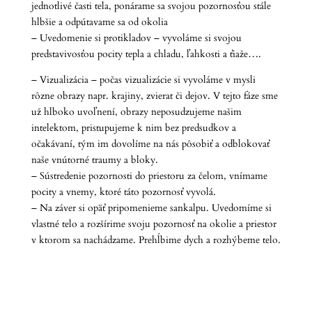
jednotlivé časti tela, ponárame sa svojou pozornosťou stále
hlbšie a odpútavame sa od okolia
– Uvedomenie si protikladov – vyvoláme si svojou
predstavivosťou pocity tepla a chladu, ľahkosti a ťiaže….
– Vizualizácia – počas vizualizácie si vyvoláme v mysli
rôzne obrazy napr. krajiny, zvierat či dejov. V tejto fáze sme
už hlboko uvoľnení, obrazy neposudzujeme našim
intelektom, pristupujeme k nim bez predsudkov a
očakávaní, tým im dovolíme na nás pôsobiť a odblokovať
naše vnútorné traumy a bloky.
– Sústredenie pozornosti do priestoru za čelom, vnímame
pocity a vnemy, ktoré táto pozornosť vyvolá.
– Na záver si opäť pripomenieme sankalpu. Uvedomíme si
vlastné telo a rozšírime svoju pozornosť na okolie a priestor
v ktorom sa nachádzame. Prehĺbime dych a rozhýbeme telo.