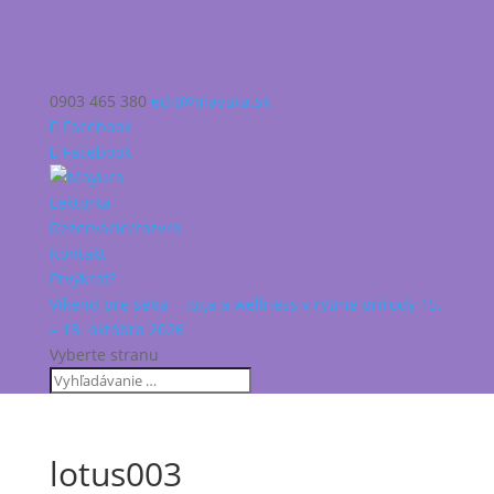
0903 465 380
edit@mayura.sk
Facebook
Facebook
Lektorka
Rezervácie/rozvrh
Kontakt
Prvýkrát?
Víkend pre seba – joga a wellness v rytme prírody 15.
– 18. októbra 2026
Vyberte stranu
lotus003