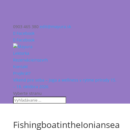
0903 465 380
edit@mayura.sk
Facebook
Facebook
Lektorka
Rezervácie/rozvrh
Kontakt
Prvýkrát?
Víkend pre seba – joga a wellness v rytme prírody 15.
– 18. októbra 2026
Vyberte stranu
FishingboatintheIoniansea