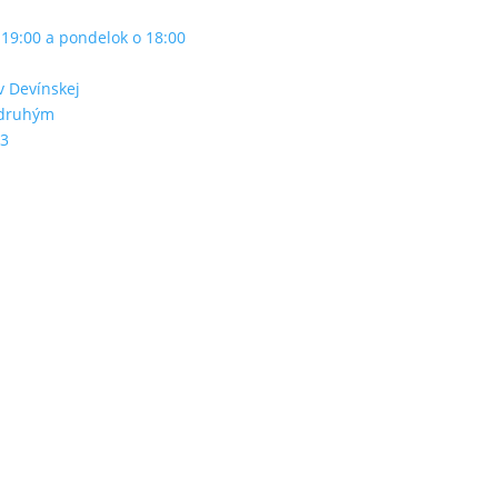
o 19:00 a pondelok o 18:00
v Devínskej
 druhým
23