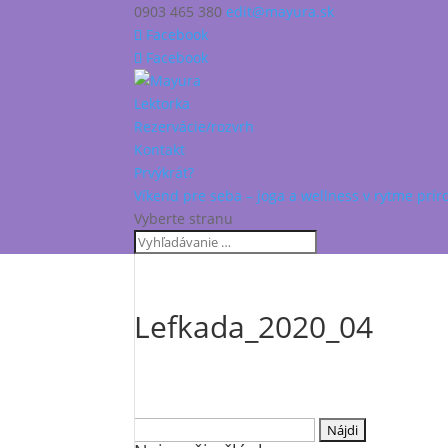
0903 465 380
edit@mayura.sk
Facebook
Facebook
Lektorka
Rezervácie/rozvrh
Kontakt
Prvýkrát?
Víkend pre seba – joga a wellness v rytme prír
Vyberte stranu
Lefkada_2020_04
Hľadať: