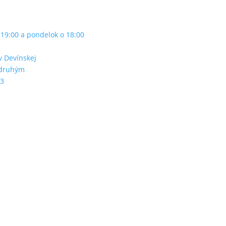
o 19:00 a pondelok o 18:00
v Devínskej
 druhým
23