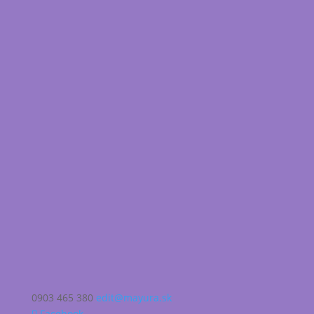
0903 465 380
edit@mayura.sk
Facebook