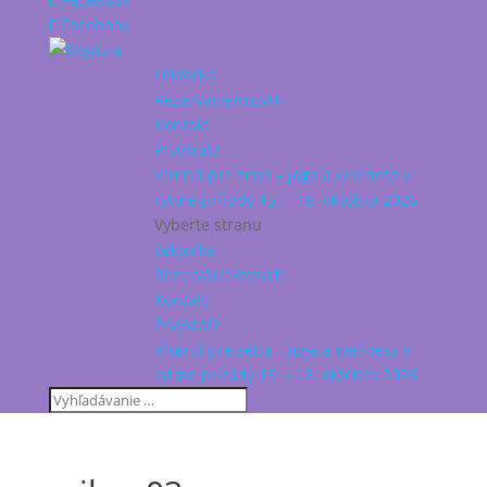
Facebook
Lektorka
Rezervácie/rozvrh
Kontakt
Prvýkrát?
Víkend pre seba – joga a wellness v
rytme prírody 15. – 18. októbra 2026
Vyberte stranu
Lektorka
Rezervácie/rozvrh
Kontakt
Prvýkrát?
Víkend pre seba – joga a wellness v
rytme prírody 15. – 18. októbra 2026