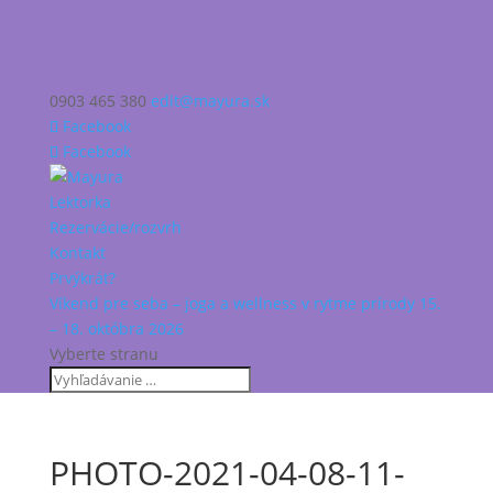
0903 465 380
edit@mayura.sk
Facebook
Facebook
Lektorka
Rezervácie/rozvrh
Kontakt
Prvýkrát?
Víkend pre seba – joga a wellness v rytme prírody 15.
– 18. októbra 2026
Vyberte stranu
PHOTO-2021-04-08-11-