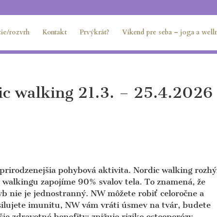
ie/rozvrh
Kontakt
Prvýkrát?
Víkend pre seba – joga a welln
ic walking 21.3. – 25.4.2026
aprirodzenejšia pohybová aktivita. Nordic walking rozh
i walkingu zapojíme 90% svalov tela. To znamená, že
hyb nie je jednostranný. NW môžete robiť celoročne a
silujete imunitu, NW vám vráti úsmev na tvár, budete
šie zdravotné benefity: znižuje riziko osteoporózy,