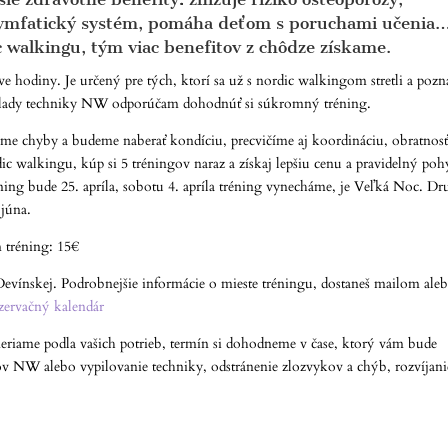
 lymfatický systém, pomáha deťom s poruchami učenia
 walkingu, tým viac benefitov z chôdze získame.
ve hodiny. Je určený pre tých, ktorí sa už s nordic walkingom stretli a pozn
základy techniky NW odporúčam dohodnúť si súkromný tréning.
áme chyby a budeme naberať kondíciu, precvičíme aj koordináciu, obratnosť
c walkingu, kúp si 5 tréningov naraz a získaj lepšiu cenu a pravidelný poh
ning bude 25. apríla, sobotu 4. apríla tréning vynecháme, je Veľká Noc. D
 júna.
n tréning: 15€
Devínskej. Podrobnejšie informácie o mieste tréningu, dostaneš mailom ale
zervačný kalendár
eriame podla vašich potrieb, termín si dohodneme v čase, ktorý vám bude
v NW alebo vypilovanie techniky, odstránenie zlozvykov a chýb, rozvíjani