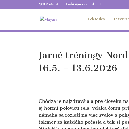
0903 465 380
edit@mayura.sk
Lektorka
Rezervác
Jarné tréningy Nord
16.5. – 13.6.2026
Chôdza je najzdravšia a pre človeka n
aj hornú polovicu tela, vďaka čomu pr
námaha sa rozloží na viac svalov a po
takmer za každého počasia a tak si po
štíhlejší a vymenujem len niektoré ďal