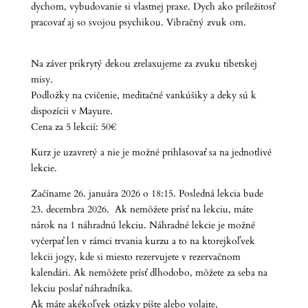
dychom, vybudovanie si vlastnej praxe. Dych ako príležitosť
pracovať aj so svojou psychikou. Vibračný zvuk om.
Na záver prikrytý dekou zrelaxujeme za zvuku tibetskej
misy.
Podložky na cvičenie, meditačné vankúšiky a deky sú k
dispozícii v Mayure.
Cena za 5 lekcií: 50€
Kurz je uzavretý a nie je možné prihlasovať sa na jednotlivé
lekcie.
Začíname 26. januára 2026 o 18:15. Posledná lekcia bude
23. decembra 2026. Ak nemôžete prísť na lekciu, máte
nárok na 1 náhradnú lekciu. Náhradné lekcie je možné
vyčerpať len v rámci trvania kurzu a to na ktorejkoľvek
lekcii jogy, kde si miesto rezervujete v rezervačnom
kalendári. Ak nemôžete prísť dlhodobo, môžete za seba na
lekciu poslať náhradníka.
Ak máte akékoľvek otázky píšte alebo volajte,