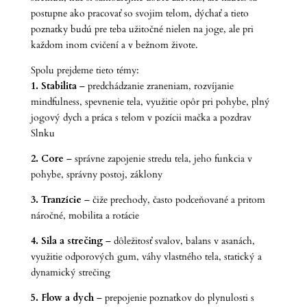
postupne ako pracovať so svojim telom, dýchať a tieto
poznatky budú pre teba užitočné nielen na joge, ale pri
každom inom cvičení a v bežnom živote.
Spolu prejdeme tieto témy:
1. Stabilita
– predchádzanie zraneniam, rozvíjanie
mindfulness, spevnenie tela, využitie opôr pri pohybe, plný
jogový dych a práca s telom v pozícii mačka a pozdrav
Slnku
2. Core
– správne zapojenie stredu tela, jeho funkcia v
pohybe, správny postoj, záklony
3. Tranzície
– čiže prechody, často podceňované a pritom
náročné, mobilita a rotácie
4. Sila a strečing
– dôležitosť svalov, balans v asanách,
využitie odporových gum, váhy vlastného tela, statický a
dynamický strečing
5. Flow a dych
– prepojenie poznatkov do plynulosti s