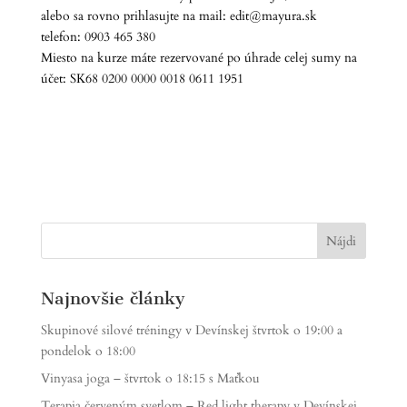
alebo sa rovno prihlasujte na mail: edit@mayura.sk
telefon: 0903 465 380
Miesto na kurze máte rezervované po úhrade celej sumy na
účet: SK68 0200 0000 0018 0611 1951
Najnovšie články
Skupinové silové tréningy v Devínskej štvrtok o 19:00 a
pondelok o 18:00
Vinyasa joga – štvrtok o 18:15 s Maťkou
Terapia červeným svetlom – Red light therapy v Devínskej