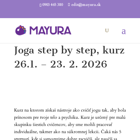
0903 465 380
edit@mayura.sk
Joga step by step, kurz
26.1. – 23. 2. 2026
Kurz na ktorom získaš nástroje ako cvičiť jogu tak, aby bola
prínosom pre tvoje telo a psychiku. Kurz je určený pre malú
skupinku šiestich cvičencov, aby sme mohli pracovať
individuálne, takmer ako na súkromnej lekcii. Čaká nás 5
stretnutí, kde si samozrejme dobre zacvičíš, ale naučíš sa