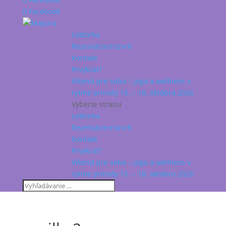
Facebook
Lektorka
Rezervácie/rozvrh
Kontakt
Prvýkrát?
Víkend pre seba – joga a wellness v
rytme prírody 15. – 18. októbra 2026
Vyberte stranu
Lektorka
Rezervácie/rozvrh
Kontakt
Prvýkrát?
Víkend pre seba – joga a wellness v
rytme prírody 15. – 18. októbra 2026