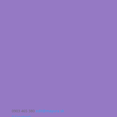
0903 465 380
edit@mayura.sk
Facebook