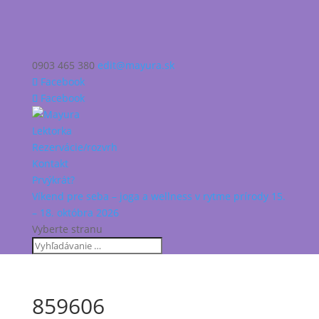
0903 465 380
edit@mayura.sk
Facebook
Facebook
Lektorka
Rezervácie/rozvrh
Kontakt
Prvýkrát?
Víkend pre seba – joga a wellness v rytme prírody 15.
– 18. októbra 2026
Vyberte stranu
859606