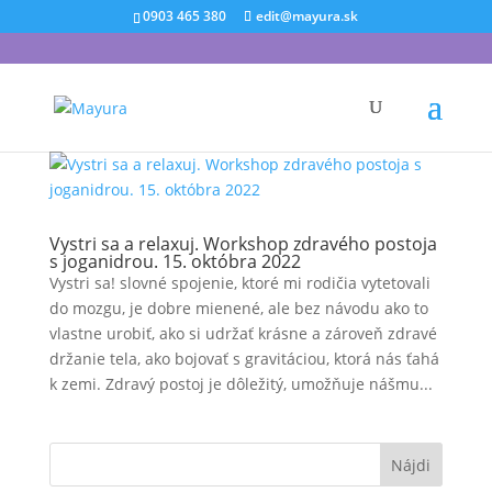
0903 465 380
edit@mayura.sk
Vystri sa a relaxuj. Workshop zdravého postoja
s joganidrou. 15. októbra 2022
Vystri sa! slovné spojenie, ktoré mi rodičia vytetovali
do mozgu, je dobre mienené, ale bez návodu ako to
vlastne urobiť, ako si udržať krásne a zároveň zdravé
držanie tela, ako bojovať s gravitáciou, ktorá nás ťahá
k zemi. Zdravý postoj je dôležitý, umožňuje nášmu...