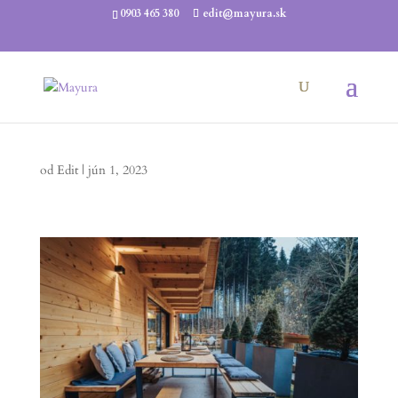
0903 465 380
edit@mayura.sk
od
Edit
|
jún 1, 2023