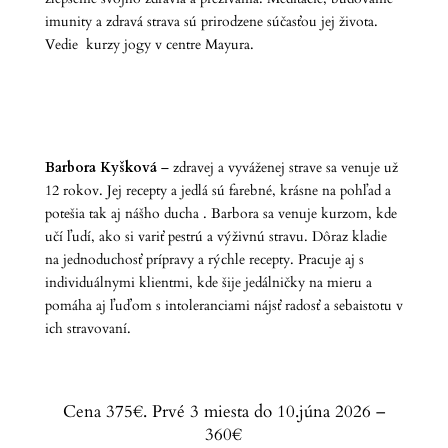
imunity a zdravá strava sú prirodzene súčasťou jej života.
Vedie kurzy jogy v centre Mayura.
Barbora Kyšková
– zdravej a vyváženej strave sa venuje už
12 rokov. Jej recepty a jedlá sú farebné, krásne na pohľad a
potešia tak aj nášho ducha . Barbora sa venuje kurzom, kde
učí ľudí, ako si variť pestrú a výživnú stravu. Dôraz kladie
na jednoduchosť prípravy a rýchle recepty. Pracuje aj s
individuálnymi klientmi, kde šije jedálničky na mieru a
pomáha aj ľuďom s intoleranciami nájsť radosť a sebaistotu v
ich stravovaní.
Cena 375€. Prvé 3 miesta do 10.júna 2026 –
360€