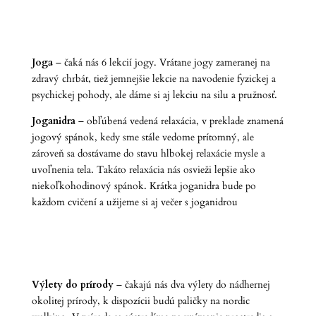
Joga
– čaká nás 6 lekcií jogy. Vrátane jogy zameranej na
zdravý chrbát, tiež jemnejšie lekcie na navodenie fyzickej a
psychickej pohody, ale dáme si aj lekciu na silu a pružnosť.
Joganidra
– obľúbená vedená relaxácia, v preklade znamená
jogový spánok, kedy sme stále vedome prítomný, ale
zároveň sa dostávame do stavu hlbokej relaxácie mysle a
uvoľnenia tela. Takáto relaxácia nás osvieži lepšie ako
niekoľkohodinový spánok. Krátka joganidra bude po
každom cvičení a užijeme si aj večer s joganidrou
Výlety do prírody
– čakajú nás dva výlety do nádhernej
okolitej prírody, k dispozícii budú paličky na nordic