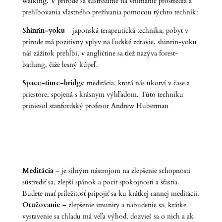
walking. V prírode sa sústredíme na vnímanie prostredia a
prehlbovania vlastného prežívania pomocou týchto techník:
Shinrin-yoku
– japonská terapeutická technika, pobyt v
prírode má pozitívny vplyv na ľudské zdravie, shinrin-yoku
náš zážitok prehĺbi, v angličtine sa tiež nazýva forest-
bathing, čiže lesný kúpeľ.
Space-time-bridge
meditácia, ktorá nás ukotví v čase a
priestore, spojená s krásnym výhľadom. Túto techniku
priniesol stanfordský profesor Andrew Huberman
Meditácia
– je silným nástrojom na zlepšenie schopnosti
sústrediť sa, zlepší spánok a pocit spokojnosti a šťastia.
Budete mať príležitosť pripojiť sa ku krátkej rannej meditácii.
Otužovanie
– zlepšenie imunity a nabudenie sa, krátke
vystavenie sa chladu má veľa výhod, dozvieš sa o nich a ak