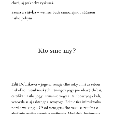
chceš, aj prakticky vyskúšaš.
Sauna
a
vírivka
– welness bude samozrejmou súčasťou
nášho pobytu
Kto sme my?
Edit Dobríková
– joge sa venuje dlhé roky a má za sebou
niekoľko inštruktorských tréningov jogy pre zdravý chrbát,
certifikát Hatha jogy, Dynamic yogy a Rainbow yoga kids,
venovala sa aj ashtange a acroyoge. Edit je tiež inštruktorka
nordic walkingu. Už od teenagerského veku sa zaujíma o
zlepšenie svojho zdravia a prežívania. Meditácie, budovanie